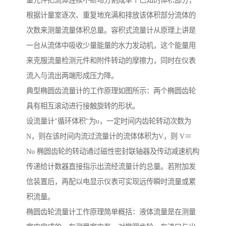
量元件把流体连续不断地分割成单个已知的体积部分，
根据计量室逐次、重复地充满和排放该体积部分流体的
次数来测量流量体积总量。容积式流量计从原理上讲是
一台从流体中吸收少量能量的水力发动机，这个能量用
来克服流量检测元件和附件转动的摩擦力，同时在仪表
流入与流出两端形成压力降。
典型椭圆齿流量计的工作原理如图所示：两个椭圆齿轮
具有相互滚动进行接触旋转的形状。
设流量计"循环体积"为υ，一定时间内齿轮转动次数为
N，则在该时间内流过流量计的流体体积为V，则 V＝
Nυ 椭圆齿轮的转动通过磁性密封联轴器及传动减速机构
传递给计数器直接指示出流经流量计的总量。若附加发
信装置后，再配以电显示仪表可实现远传瞬时流量或累
积流量。
椭圆齿轮流量计工作原理简单概括：液体流量是在测量