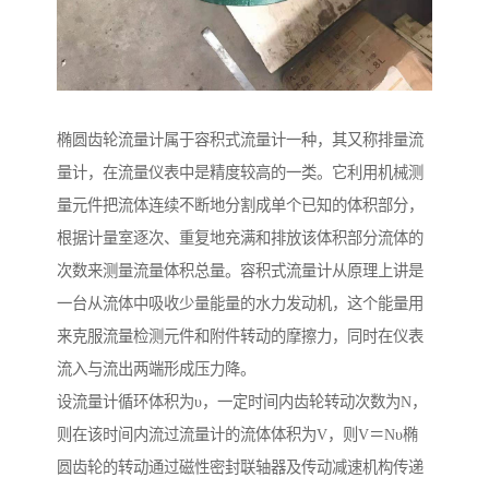
椭圆齿轮流量计属于容积式流量计一种，其又称排量流
量计，在流量仪表中是精度较高的一类。它利用机械测
量元件把流体连续不断地分割成单个已知的体积部分，
根据计量室逐次、重复地充满和排放该体积部分流体的
次数来测量流量体积总量。容积式流量计从原理上讲是
一台从流体中吸收少量能量的水力发动机，这个能量用
来克服流量检测元件和附件转动的摩擦力，同时在仪表
流入与流出两端形成压力降。
设流量计循环体积为υ，一定时间内齿轮转动次数为N，
则在该时间内流过流量计的流体体积为V，则V＝Nυ椭
圆齿轮的转动通过磁性密封联轴器及传动减速机构传递