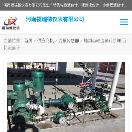
河南福瑞德仪表有限公司是生产销售电容液位计、液氨液位计、小量程液位计定制、智能锅炉水位计、液氮液位计等；并在产品开发、研制的过程中，吸取国内外仪器仪表的技术精华，建立了一支高、精、尖的科研开发队伍，使产品性能不断升级。
河南福瑞德仪表有限公司
当前位置：
首页
>
供应商机
>
流量传感器
> 椭圆齿轮流量计原理 百
特流量计
液位计
液位传感器
压力传感器
流量传感器
智能仪表
液氮液位计
差压变送器
液位计传感器定制
液氨液位计
物位计
油量传感器
测漏仪