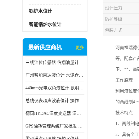
设计压力
锅炉水位计
防护等级
智能锅炉水位计
包装方式
最新供应商机
更多
河南福瑞德仪
等，配套产
三线油位传感器 信翔油量计
卫、**、
广州智能雷达液位计 水泥仓料位
工作原理
440mm光电双色液位计 昆明锅炉汽包用光电液位计
利用液位变
总线仪表超声波液位计 操作简单
的两线制4 ～
技术特点
德国HYDAC温度变送器 温度变送器工作原理 市场性价比优
1、两线制
GPS油耗管理系统厂家批发 CR-606 汽车油位传感器故障
2、具有全
零点满点可调整 锅炉水位计 太原智能锅炉汽包液位计生产厂家