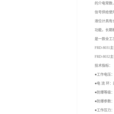
的介电常数
信号供给使
液位计具有
功能，长期
是一款全工
FRD-80
FRD-80
技术指标：
●工作电压：
●电 流 环：两
●防爆等级：E
●防爆参数：Ui=
●工作压力：FRD