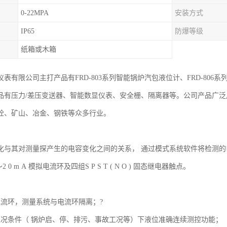
0-22MPA
安装方式
IP65
防爆等级
纸箱或木箱
表有限公司主打产品有FRD-803系列智能锅炉汽包液位计、FRD-806系
品有压力/差压变送器、智能数显仪表、安全栅、隔离器等。公司产品广
商砼、矿山、冶金、钢铁等众多行业。
化与其对测量探产生的电容变化之间的关系， 通过模式系统软件将检测的
2 0 m A 模拟电流环及四组S P S T ( N O ) 固态继电器触点。
电流环，测量系统与电流环隔离；?
工况条件（ 锅炉启、停、排污、事故工况等）下液位准确连续测控功能；