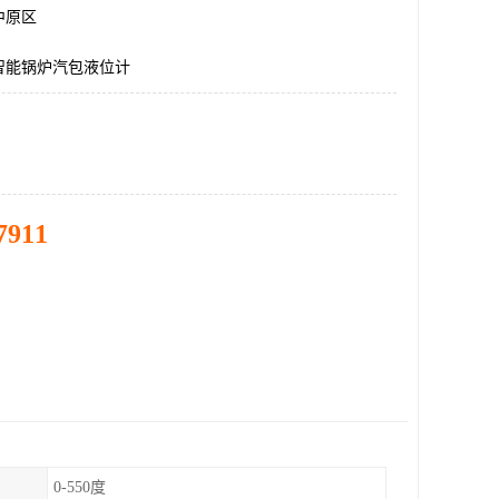
中原区
智能锅炉汽包液位计
7911
0-550度