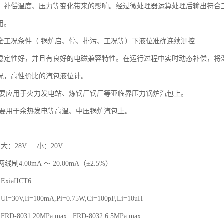
、补偿温度、压力等变化带来的影响。经过微处理器运算处理后输出符合工业标
用。
全工况条件（ 锅炉启、停、排污、工况等）下液位准确连续测控
稳定性好，并且有良好的电磁兼容特性。在运行过程中实时动态补偿，将
况，高性价比的汽包液位计。
31主要应用于火力发电站、炼钢厂钢厂等亚临界压力锅炉汽包上。
32主要用于余热发电等高温、中压锅炉汽包上。
大：28V 小：20V
线制4.00mA ～ 20.00mA（±2.5%）
xiaIICT6
30V,Ii=100mA,Pi=0.75W,Ci=100pF,Li=10uH
-8031 20MPa max FRD-8032 6.5MPa max