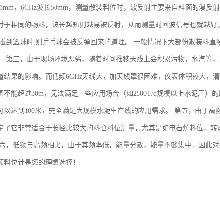
长11mm，6GHz波长50mm，测量散装料位时，波反射主要来自料面的
对于相同的物料，波长越短则越易被反射，从而测量时回波信号也就越好
球碰到篮球时,则乒乓球会被反弹回来的道理。 一般情况下大部份散装料直经远
。 第三，由于现场环境恶劣，随着时间推移天线上会积累污物，水汽等，2
量结果的影响。而低频6GHz天线大，加天线罩很困难，仪表体积较大，清
围不能超过30m，无法满足一些应用场合（如2500T/d规模以上水泥厂）
可以达到100米，完全满足大规模水泥生产线的应用需求。 第五，由于
定了它非常适合于长径比较大的料仓料位测量，尤其是如电石炉料位，转
第六，低频与高频相比，由于其频率低，能量分散，能量不够集中，因此
频料位计是您的理想选择！