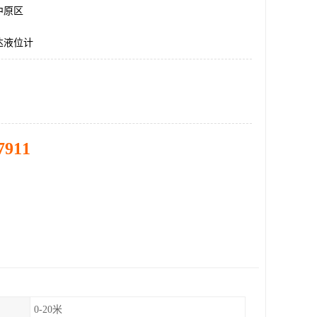
中原区
达液位计
7911
0-20米