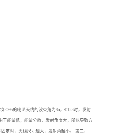
如Φ95的喇叭天线的波束角为8o，Φ123时，发射
低频由于能量低，能量分散，发射角度大，所以导致方
率固定时，天线尺寸越大，发射角越小。 第二，