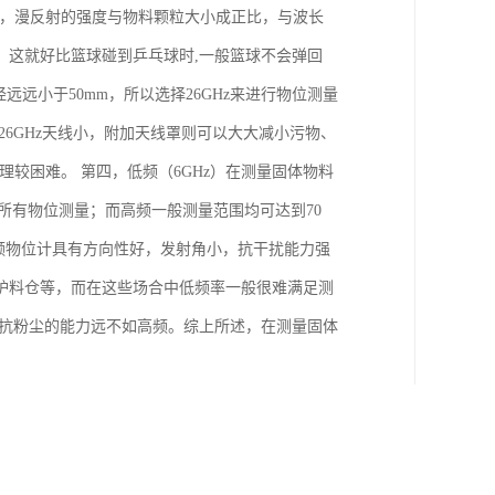
漫反射，漫反射的强度与物料颗粒大小成正比，与波长
。这就好比篮球碰到乒乓球时,一般篮球不会弹回
远小于50mm，所以选择26GHz来进行物位测量
6GHz天线小，附加天线罩则可以大大减小污物、
理较困难。 第四，低频（6GHz）在测量固体物料
的所有物位测量；而高频一般测量范围均可达到70
高频物位计具有方向性好，发射角小，抗干扰能力强
炉料仓等，而在这些场合中低频率一般很难满足测
对抗粉尘的能力远不如高频。综上所述，在测量固体