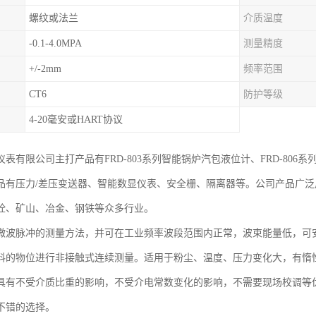
螺纹或法兰
介质温度
-0.1-4.0MPA
测量精度
+/-2mm
频率范围
CT6
防护等级
4-20毫安或HART协议
表有限公司主打产品有FRD-803系列智能锅炉汽包液位计、FRD-806系
品有压力/差压变送器、智能数显仪表、安全栅、隔离器等。公司产品广
商砼、矿山、冶金、钢铁等众多行业。
微波脉冲的测量方法，并可在工业频率波段范围内正常，波束能量低，可
料的物位进行非接触式连续测量。适用于粉尘、温度、压力变化大，有惰
具有不受介质比重的影响，不受介电常数变化的影响，不需要现场校调等
不错的选择。