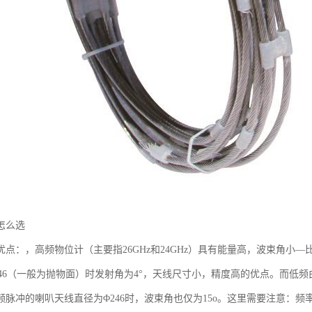
怎么选
点：，高频物位计（主要指26GHz和24GHz）具有能量高，波束角小—比
Φ246（一般为抛物面）时发射角为4°，天线尺寸小，精度高的优点。而
频脉冲的喇叭天线直径为Φ246时，波束角也仅为15o。这里需要注意：频