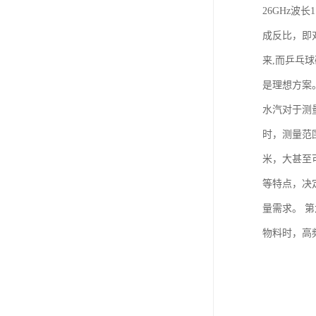
26GHz波
成反比，即
来,而乒乓
是理想方案
水汽对于测
时，测量范
米，大甚至
等特点，决
量需求。 
物料时，高