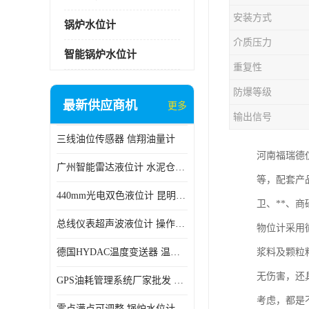
安装方式
锅炉水位计
介质压力
智能锅炉水位计
重复性
防爆等级
最新供应商机
更多
输出信号
三线油位传感器 信翔油量计
河南福瑞德仪
广州智能雷达液位计 水泥仓料位
等，配套产
440mm光电双色液位计 昆明锅炉汽包用光电液位计
卫、**、
总线仪表超声波液位计 操作简单
物位计采用
德国HYDAC温度变送器 温度变送器工作原理 市场性价比优
浆料及颗粒
无伤害，还
GPS油耗管理系统厂家批发 CR-606 汽车油位传感器故障
考虑，都是
零点满点可调整 锅炉水位计 太原智能锅炉汽包液位计生产厂家