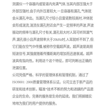
测漏仪一个容器内或管道内充满气体,当其内部压强大于
外部压强时,由于内外压差较大,一旦容器有漏孔,气体就
会从漏孔冲出。当漏孔尺寸较小且雷诺数较高时,冲体就
会形成湍流,湍流在漏孔附近会产生一定频率的声波,声波
振动的频率与漏孔尺寸有关,漏孔较大时人耳可听到漏气
声,漏孔很小且声波频率大于20kHz时,人耳就听不到了,但
它们能在空气中传播,被称作空载超声波。超声波是高频
短波信号,其强度随着传播距离的增加而迅速衰减。超声
波具有指向性。利用这个这个特征，即可判断出正确的
泄漏位置。
公司凭借严格、科学的管理体系和管理机制，通过了
ISO9001: 2000质量管理体系认证。公司立志于新产品的
研发和技术创新，瞄准*技术不断的努力和进龋的产品是
企业的生命，完善的服务是生命的延续。我们将脚踏实
地地为我们的用户提供的服务。