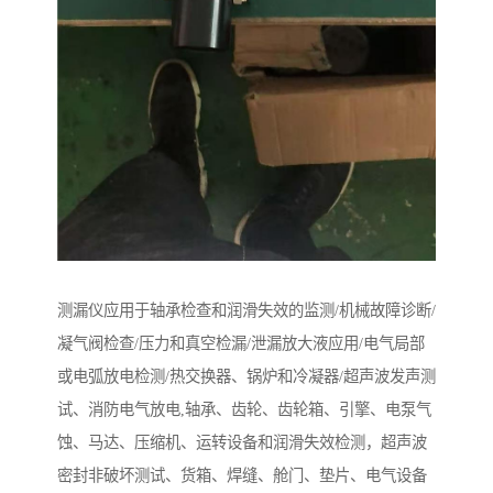
测漏仪应用于轴承检查和润滑失效的监测/机械故障诊断/
凝气阀检查/压力和真空检漏/泄漏放大液应用/电气局部
或电弧放电检测/热交换器、锅炉和冷凝器/超声波发声测
试、消防电气放电,轴承、齿轮、齿轮箱、引擎、电泵气
蚀、马达、压缩机、运转设备和润滑失效检测，超声波
密封非破坏测试、货箱、焊缝、舱门、垫片、电气设备