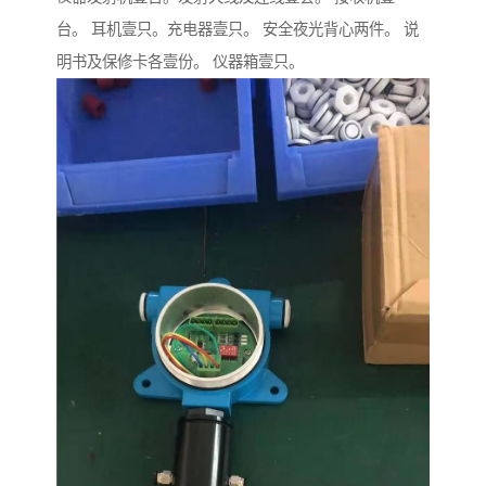
台。 耳机壹只。充电器壹只。 安全夜光背心两件。 说
明书及保修卡各壹份。 仪器箱壹只。