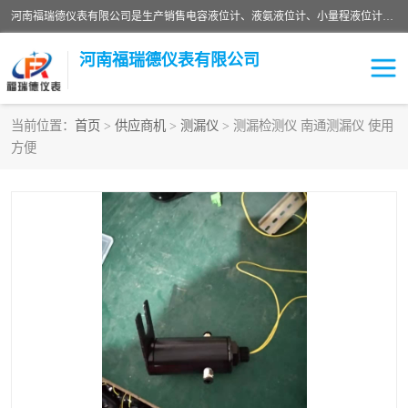
河南福瑞德仪表有限公司是生产销售电容液位计、液氨液位计、小量程液位计定制、智能锅炉水位计、液氮液位计等；并在产品开发、研制的过程中，吸取国内外仪器仪表的技术精华，建立了一支高、精、尖的科研开发队伍，使产品性能不断升级。
河南福瑞德仪表有限公司
当前位置：
首页
>
供应商机
>
测漏仪
> 测漏检测仪 南通测漏仪 使用
方便
液位计
液位传感器
压力传感器
流量传感器
智能仪表
液氮液位计
差压变送器
液位计传感器定制
液氨液位计
物位计
油量传感器
测漏仪