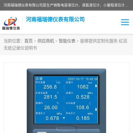
河南福瑞德仪表有限公司是生产销售电容液位计、液氨液位计、小量程液位计定制、智能锅炉水位计、液氮液位计等；并在产品开发、研制的过程中，吸取国内外仪器仪表的技术精华，建立了一支高、精、尖的科研开发队伍，使产品性能不断升级。
河南福瑞德仪表有限公司
当前位置：
首页
>
供应商机
>
智能仪表
> 能够提供定制化服务 虹润
无纸记录仪说明书
液位计
液位传感器
压力传感器
流量传感器
智能仪表
液氮液位计
差压变送器
液位计传感器定制
液氨液位计
物位计
油量传感器
测漏仪