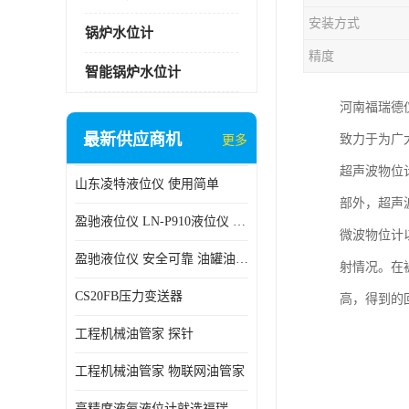
安装方式
锅炉水位计
精度
智能锅炉水位计
河南福瑞德
最新供应商机
致力于为广
更多
超声波物位
山东凌特液位仪 使用简单
部外，超声
盈驰液位仪 LN-P910液位仪 安全可靠
微波物位计
盈驰液位仪 安全可靠 油罐油位检测
射情况。在
CS20FB压力变送器
高，得到的
工程机械油管家 探针
工程机械油管家 物联网油管家
高精度液氨液位计就选福瑞德仪表