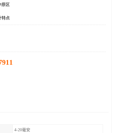
中原区
计特点
7911
4-20毫安