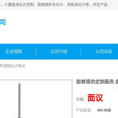
河南福瑞德仪表有限公司是生产销售电容液位计、液氨液位计、小量程液位计定制、智能锅炉水位计、液氮液位计等；并在产品开发、研制的过程中，吸取国内外仪器仪表的技术精华，建立了一支高、精、尖的科研开发队伍，使产品性能不断升级。
司
企业视频
公司介绍
公司动态
超声波物位计特点
能够提供定制服务 
面议
价格：
产品数量：
666.00台