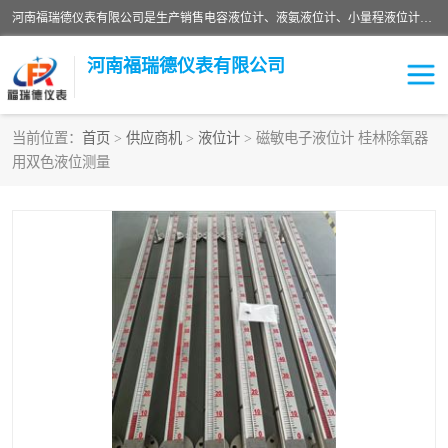
河南福瑞德仪表有限公司是生产销售电容液位计、液氨液位计、小量程液位计定制、智能锅炉水位计、液氮液位计等；并在产品开发、研制的过程中，吸取国内外仪器仪表的技术精华，建立了一支高、精、尖的科研开发队伍，使产品性能不断升级。
河南福瑞德仪表有限公司
当前位置：
首页
>
供应商机
>
液位计
> 磁敏电子液位计 桂林除氧器
用双色液位测量
液位计
液位传感器
压力传感器
流量传感器
智能仪表
液氮液位计
差压变送器
液位计传感器定制
液氨液位计
物位计
油量传感器
测漏仪