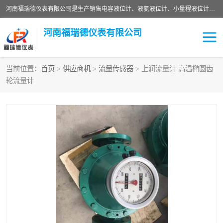
河南福瑞德仪表有限公司是生产销售电容液位计、液氨液位计、小量程液位计定制、智能锅炉水位计、液氮液位计等；并在产品开发、研制的过程中，吸取国内外仪器仪表的技术精华，建立了一支高、精、尖的科研开发队伍，使产品性能不断升级。
河南福瑞德仪表有限公司
当前位置：
首页
>
供应商机
>
流量传感器
> 上润流量计 高温椭圆齿
轮流量计
液位计
液位传感器
压力传感器
流量传感器
智能仪表
液氮液位计
差压变送器
液位计传感器定制
液氨液位计
物位计
油量传感器
测漏仪