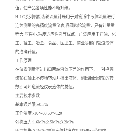
伍，使产品各项性能不断升级。
H-LC系列椭圆齿轮流量计是用于对管道中液体流量进行
连续测量的高精度流量仪表,椭圆齿轮流量计具有计量量
程大,压损小,粘度适应性强等优点。广泛应用于石油、化
工、轻工、冶金、食品、医卫生、商业等部门管道液体
的准确计量。
工作原理
在仪表测量室进出口两端液体压差的作用下，一对椭圆
齿轮在轴上不停地转动并排出液体，测出椭圆齿轮的转
数即可知道流经仪表液体的总值。
主要技术参数
基本误差限:±0.5%
工作温度:-10～60;60～120
公称压力:1.6MPa;2.5MPa;3.2MPa
压力损失:0.1MPa(被测液体粘度在5-15MPa·s范围内