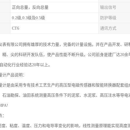
正向总量，反向总量
输出信号
0.2级,0.3级及0.5级
防护等级
CT6
通讯方式
仪表有限公司拥有雄厚的技术力量，完备的计量设施。并在产品开发、研
、精、尖的科研开发队伍，使产品性能不断升级。公司前身是建厂达20余
有自动化行业经验达20年以上。
量计产品说明：
量计是由采用专有技术工艺生产的高压型电磁传感器和智能转换器配套组
、石油勘探、油田系统测量高压条件下的泥浆、水泥浆、高压注水等导电
PA!
点：
体密度、粘度、温度、压力和电导率变化的影响，线性测量原理能实现高度