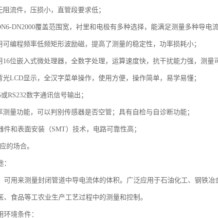
内无阻流件，压损小，直管段要求低；
DN6-DN2000覆盖范围宽，衬里和电极有多种选择，能满足测量多种导电
采用可编程频率低频矩形波励磁，提高了测量的稳定性，功率损耗小；
采用16位嵌入式微处理器，全数字处理，运算速度快，抗干扰能力强，测量可
度背光LCD显示，全汉字菜单操作，使用方便，操作简单，易学易懂；
85或RS232数字通讯信号输出；
导率测量功能，可以判别传感器是否空管；具有自检与自诊断功能；
D器件和表面安装（SMT）技术，电路可靠性高；
相应的场合。
途：
，可用来测量封闭管道中导电流体的体积。广泛应用于石油化工、钢铁冶
医、食品等工农业生产工艺过程中的测量和控制。
用环境条件：