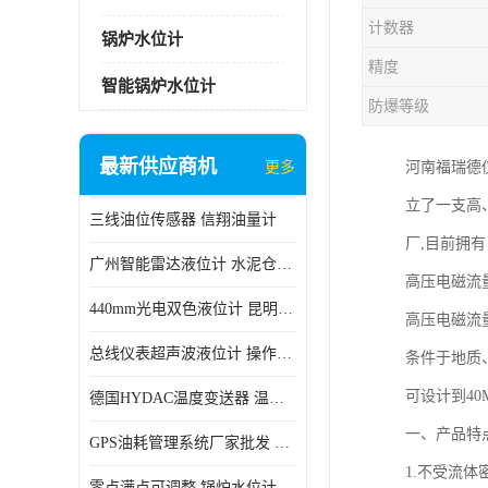
计数器
锅炉水位计
精度
智能锅炉水位计
防爆等级
最新供应商机
更多
河南福瑞德
立了一支高
三线油位传感器 信翔油量计
厂,目前拥
广州智能雷达液位计 水泥仓料位
高压电磁流
440mm光电双色液位计 昆明锅炉汽包用光电液位计
高压电磁流
总线仪表超声波液位计 操作简单
条件于地质
可设计到40M
德国HYDAC温度变送器 温度变送器工作原理 市场性价比优
一、产品特
GPS油耗管理系统厂家批发 CR-606 汽车油位传感器故障
1.不受流
零点满点可调整 锅炉水位计 太原智能锅炉汽包液位计生产厂家