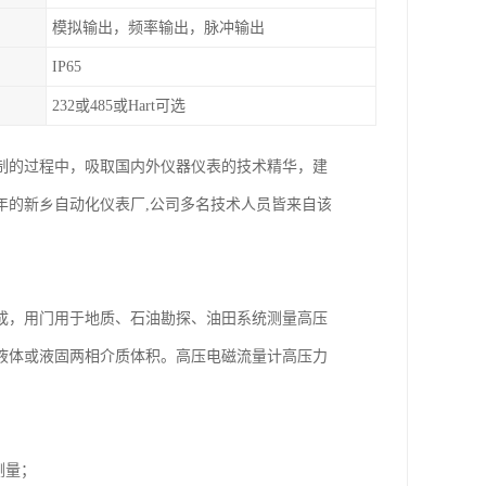
模拟输出，频率输出，脉冲输出
IP65
232或485或Hart可选
制的过程中，吸取国内外仪器仪表的技术精华，建
年的新乡自动化仪表厂,公司多名技术人员皆来自该
成，用门用于地质、石油勘探、油田系统测量高压
液体或液固两相介质体积。高压电磁流量计高压力
测量；