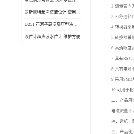
2·测量管
罗斯蒙特超声波液位计 使用寿命长
3·公称通径
DB51 石河子高温高压型液位变送器 性能稳定
4·转换器
液位计超声波水位计 维护方便
5·转换器
6·高清晰
7·具有RS4
8·具有电
9·采用SM
10·可用于
二、产品用
电磁流量计
控、造纸、
三、产品使