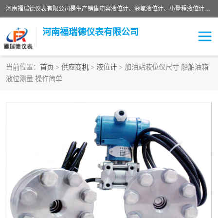
河南福瑞德仪表有限公司是生产销售电容液位计、液氨液位计、小量程液位计定制、智能锅炉水位计、液氮液位计等；并在产品开发、研制的过程中，吸取国内外仪器仪表的技术精华，建立了一支高、精、尖的科研开发队伍，使产品性能不断升级。
河南福瑞德仪表有限公司
当前位置：
首页
>
供应商机
>
液位计
> 加油站液位仪尺寸 船舶油箱
液位测量 操作简单
液位计
液位传感器
压力传感器
流量传感器
智能仪表
液氮液位计
差压变送器
液位计传感器定制
液氨液位计
物位计
油量传感器
测漏仪