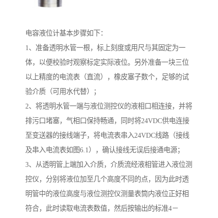
电容液位计基本步骤如下：
1、准备透明水管一根，标上刻度或用尺与其固定为一
体，以便校验时观察标定实际液位。另外准备一块三位
以上精度的电流表（直流），橡皮塞子数个，足够的试
验介质（可用水代替）；
2、将透明水管一端与液位测控仪的液相口相连接，并将
排污口堵塞，气相口保持畅通，同时将24VDC供电连接
至变送器的接线端子，将电流表串入24VDC线路（接线
及串入电流表如图6.1），确认接线无误后接通电源；
3、从透明管上端加入介质，介质流经液相管进入液位测
控仪，分别将液位加至几个高度不同的点，因为此时透
明管中的液位高度与液位测控仪测量表筒内液位正好相
符合，此时读取电流表数值，然后按输出的标准4－