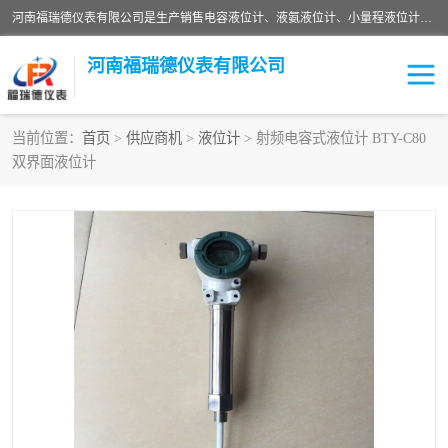
河南福瑞德仪表有限公司是生产销售电容液位计、液氨液位计、小量程液位计定制、智能锅炉水位计、液氮液位计等；并在产品开发、研制的过程中，吸取国内外仪器仪表的技术精华，建立了一支高、精、尖的科研开发队伍，使产品性能不断升级。
河南福瑞德仪表有限公司
当前位置：
首页
>
供应商机
>
液位计
> 射频电容式液位计 BTY-C80
双界面液位计
液位计
液位传感器
压力传感器
流量传感器
智能仪表
液氮液位计
差压变送器
液位计传感器定制
液氨液位计
物位计
油量传感器
测漏仪