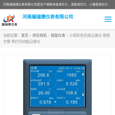
河南福瑞德仪表有限公司是生产销售电容液位计、液氨液位计、小量程液位计定制、智能锅炉水位计、液氮液位计等；并在产品开发、研制的过程中，吸取国内外仪器仪表的技术精华，建立了一支高、精、尖的科研开发队伍，使产品性能不断升级。
河南福瑞德仪表有限公司
当前位置：
首页
>
供应商机
>
智能仪表
> 小型彩色无纸记录仪 使用
方便 带打印功能记录仪
液位计
液位传感器
压力传感器
流量传感器
智能仪表
液氮液位计
差压变送器
液位计传感器定制
液氨液位计
物位计
油量传感器
测漏仪