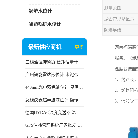
测量范围
锅炉水位计
是否带现场显示
智能锅炉水位计
防爆等级
最新供应商机
更多
河南福瑞德
服务。（涉
三线油位传感器 信翔油量计
温度变送器
广州智能雷达液位计 水泥仓料位
1、线路长
440mm光电双色液位计 昆明锅炉汽包用光电液位计
2、线路阻
总线仪表超声波液位计 操作简单
3、信号受
德国HYDAC温度变送器 温度变送器工作原理 市场性价比优
GPS油耗管理系统厂家批发 CR-606 汽车油位传感器故障
零点满点可调整 锅炉水位计 太原智能锅炉汽包液位计生产厂家