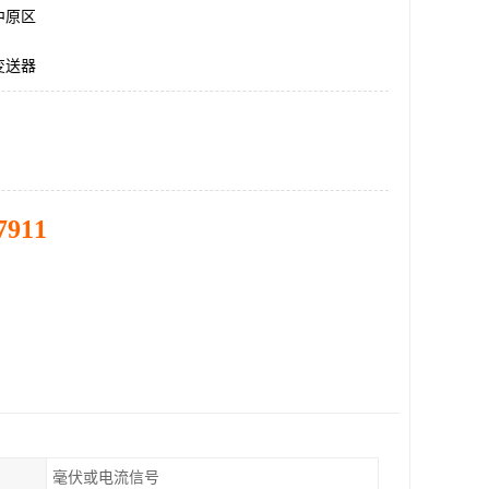
中原区
变送器
7911
毫伏或电流信号