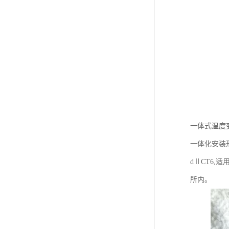
一体式温度
一体化安装形
dⅡCT6,
所内。