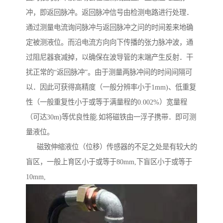
冲，即返回脉冲。返回脉冲信号由检测电路进行处理．
通过测量电流询问脉冲与返回脉冲之问的时间差来地确
定被测液位。而沿电流方向向下传播的张力脉冲波，通
过阻尼器衰减掉，以确保在波导管的末端产生反射．干
扰正常的“返回脉冲”。由于测量两脉冲间的时间间隔可
以．因此可获得高精度（一般分辨率小于1mm)、低重复
性（一般重复性小于或等于满量程的0.002%）宽量程
（可达30m)等优良性能.如将磁铁由一浮子携带．即可测
量液位。
磁致伸缩液位（位移）传感器的不足之处是有较大的
盲区，一般上育区小于或等于80mm,下盲区小于或等于
10mm,