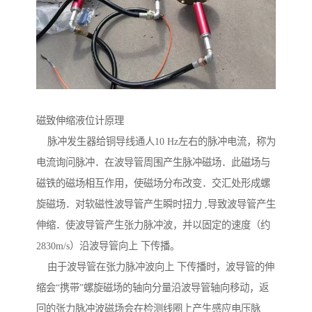
磁致伸缩液位计原理
脉冲发生器给铜导线通人10 Hz左右的脉冲电流，称为
电流询问脉冲．在波导管周围产生脉冲磁场．此磁场与
磁铁的磁场相互作用，使磁场分布改变．交汇处形成螺
旋磁场．对软磁性波导管产生瞬时扭力 ,导致波导管产生
伸缩．使波导管产生张力脉冲波，并以固定的速度（约
2830m/s）沿波导管向上 下传播。
由于波导管在张力脉冲波向上 下传播时，波导管的伸
缩会“携带”螺旋磁场的轴向分量沿波导管轴向移动，返
回的张力脉冲波磁场会在检测线圈上产生感应电压脉