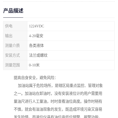
产品描述
供电
1224VDC
输出
4-20毫安
测量介质
各类液体
安装方式
法兰或螺纹
测量范围
0-10米
提高自身安全，避免风险：
加油站属于危险场所，是辖区局重点监控、管理对象
之一。加油站在卸油时，没有安装液位计的用户需要用
量油尺进行人工量油，时时查看油位高度。操作时稍有
不慎，就会有溢油现象的发生，既造成环境污染又容易
发生险情。而液位仪具有油位高低位预警、报警功能，