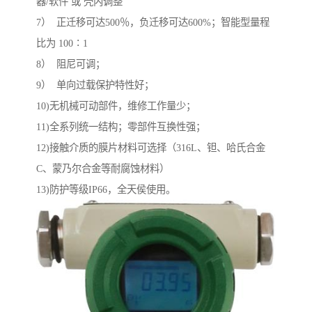
器/软件 或 壳内调整
7） 正迁移可达500％，负迁移可达600%；智能型量程
比为 100∶1
8） 阻尼可调；
9） 单向过载保护特性好；
10)无机械可动部件，维修工作量少；
11)全系列统一结构；零部件互换性强；
12)接触介质的膜片材料可选择（316L、钽、哈氏合金
C、蒙乃尔合金等耐腐蚀材料）
13)防护等级IP66，全天侯使用。