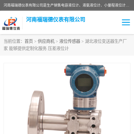
河南福瑞德仪表有限公司是生产销售电容液位计、液氨液位计、小量程液位计定制、智能锅炉水位计、液氮液位计等；并在产品开发、研制的过程中，吸取国内外仪器仪表的技术精华，建立了一支高、精、尖的科研开发队伍，使产品性能不断升级。
河南福瑞德仪表有限公司
当前位置：
首页
>
供应商机
>
液位传感器
> 湖北液位变送器生产厂
家 能够提供定制化服务 压差液位计
液位计
液位传感器
压力传感器
流量传感器
智能仪表
液氮液位计
差压变送器
液位计传感器定制
液氨液位计
物位计
油量传感器
测漏仪