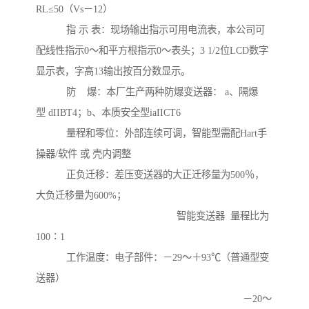
RL≤50（Vs－12）
指 示 表：现场输出指示可用电流表，本公司可
配线性指示0～和平方根指示0～表头；3 1/2位LCD数字
显示表，字高13输出按百分数显示。
防 爆：本厂生产两种防爆变送器： a、隔爆
型 dIIBT4；b、本质安全型iaIICT6
量程和零位：外部连续可调，智能型需配Hart手
操器/软件 或 壳内调整
正负迁移：差压变送器的大正迁移量为500％，
大负迁移量为600%；
智能变送器 量程比为
100∶1
工作温度：电子部件：－29～＋93℃（普通型变
送器）
－20～