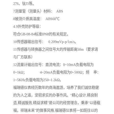
276、钛Ti等。
7测量管（测量头）材料： ABS
8被测介质高温度： ABS60℃
4.9外壳防护等级：
符合GB-08-84标准IP68的有关规定。
10传感器输出信号： 0.209mVp-p/1m/s。
11传感器与转换器之间信号大的传输距离50m（要求请
与厂方联系）
12流量计输出信号：直流电流：0~10mA负载电阻为
0~1kΩ； 4~20mA负载电阻为0~500Ω；频 率：
1~5KHz负载电阻为250~1.2kΩ。
福瑞德仪表经历数年的商海遨游，培养了我们诚信稳健
的为人之道，坚韧求实的办事作风。“精心设计,精良制
造,精诚服务,精益求精”是公司的经营理念，秉承“以德载
福，祥瑞未来”的做事风格,福瑞德仪表将一如既往以的