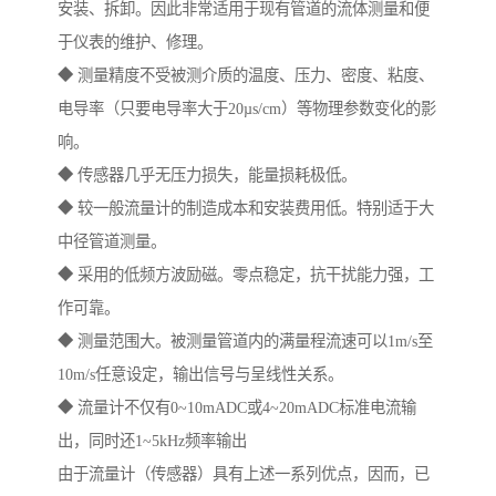
安装、拆卸。因此非常适用于现有管道的流体测量和便
于仪表的维护、修理。
◆ 测量精度不受被测介质的温度、压力、密度、粘度、
电导率（只要电导率大于20µs/cm）等物理参数变化的影
响。
◆ 传感器几乎无压力损失，能量损耗极低。
◆ 较一般流量计的制造成本和安装费用低。特别适于大
中径管道测量。
◆ 采用的低频方波励磁。零点稳定，抗干扰能力强，工
作可靠。
◆ 测量范围大。被测量管道内的满量程流速可以1m/s至
10m/s任意设定，输出信号与呈线性关系。
◆ 流量计不仅有0~10mADC或4~20mADC标准电流输
出，同时还1~5kHz频率输出
由于流量计（传感器）具有上述一系列优点，因而，已