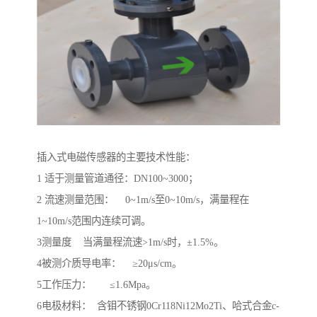
插入式电磁传感器的主要技术性能：
1 适于测量管道通径：DN100~3000；
2 流速测量范围： 0~1m/s至0~10m/s，满量程在
1~10m/s范围内连续可调。
3测量度 当满量程流速>1m/s时，±1.5%。
4被测介质导电率： ≥20μs/cm。
5工作压力： ≤1.6Mpa。
6电极材料： 含钼不锈钢0Cr118Ni12Mo2Ti、哈式合金c-