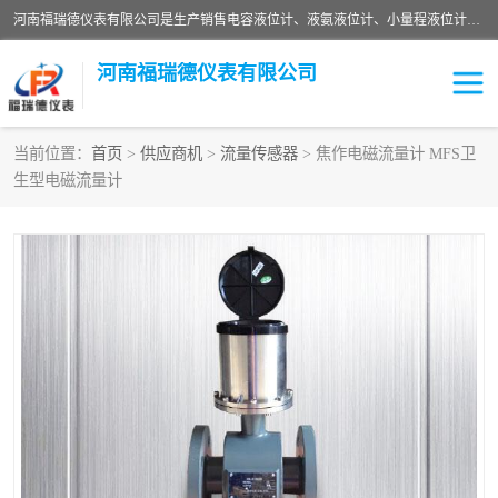
河南福瑞德仪表有限公司是生产销售电容液位计、液氨液位计、小量程液位计定制、智能锅炉水位计、液氮液位计等；并在产品开发、研制的过程中，吸取国内外仪器仪表的技术精华，建立了一支高、精、尖的科研开发队伍，使产品性能不断升级。
河南福瑞德仪表有限公司
当前位置：
首页
>
供应商机
>
流量传感器
> 焦作电磁流量计 MFS卫
生型电磁流量计
液位计
液位传感器
压力传感器
流量传感器
智能仪表
液氮液位计
差压变送器
液位计传感器定制
液氨液位计
物位计
油量传感器
测漏仪