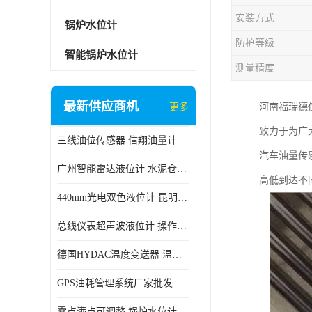
安装方式
锅炉水位计
防护等级
智能锅炉水位计
测量精度
最新供应商机
更多
河南福瑞德
致力于为广
三线油位传感器 信翔油量计
汽车油量传
广州智能雷达液位计 水泥仓料位
高低到达不
440mm光电双色液位计 昆明锅炉汽包用光电液位计
总线仪表超声波液位计 操作简单
德国HYDAC温度变送器 温度变送器工作原理 市场性价比优
GPS油耗管理系统厂家批发 CR-606 汽车油位传感器故障
零点满点可调整 锅炉水位计 太原智能锅炉汽包液位计生产厂家