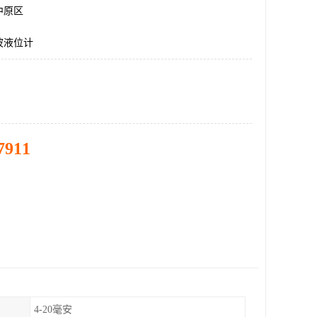
中原区
波液位计
7911
4-20毫安