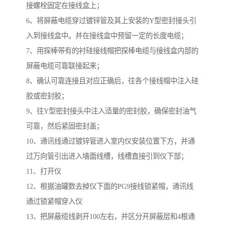
接螺栓固定在接线盒上；
6、将屏蔽电缆穿过镀锌管及其上安装的Y型密封接头引
入到接线盒中。并在接线盒中预留一定的长度电缆；
7、用探棒带有的衬硅接线帽把探棒电缆与接线盒内部的
屏蔽电缆可靠联接起来；
8、确认可靠连接且对应正确后，往各个接线帽中注入硅
胶或密封胶；
9、往Y型密封接头中注入适量的密封胶，确保密封油气
可靠，然后紧固密封盖；
10、通讯线通过镀锌管进入室内仪安装位置下方，并通
过万向管引出进入墙面线槽，线槽直接引到仪下部；
11、打开仪
12、根据油罐数去掉仪下面的PG9接线锁紧帽，通讯线
通过锁紧帽穿入仪
13、把屏蔽缆线剥开100左右，并区分开屏蔽层和4根通