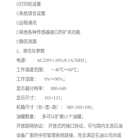
打印机设置
系统语言设置
远程通讯
其他各种传感器接口的扩充功能
静态测漏
2、液位仪参数
电源： AC220V±10%/0.1A/50HZ；
工作温度范围： －40℃～60℃；
工作湿度： 0%～90%；
显示器分辨率： 800×640
显示尺寸： 165×123；
机箱尺寸（长×宽×高）： 380×260×100；
油罐数量： 多可以扩展12个油罐；
开放联网协议： 开放式的接口协议，可与国内主流石油
设备厂家的中控管理系统联接，完全满足石油公司对成