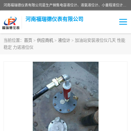
河南福瑞德仪表有限公司是生产销售电容液位计、液氨液位计、小量程液位计定制、智能锅炉水位计、液氮液位计等；并在产品开发、研制的过程中，吸取国内外仪器仪表的技术精华，建立了一支高、精、尖的科研开发队伍，使产品性能不断升级。
河南福瑞德仪表有限公司
当前位置：
首页
>
供应商机
>
液位计
> 加油站安装液位仪几天 性能
稳定 力诺液位仪
液位计
液位传感器
压力传感器
流量传感器
智能仪表
液氮液位计
差压变送器
液位计传感器定制
液氨液位计
物位计
油量传感器
测漏仪