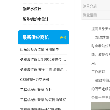
测量介质
锅炉水位计
测量范围
智能锅炉水位计
提高自身安
最新供应商机
加油站属于
更多
时查看油位
山东凌特液位仪 使用简单
能，液位仪
盈驰液位仪 LN-P910液位仪 安全可靠
用。
盈驰液位仪 安全可靠 油罐油位检测
工作原理
CS20FB压力变送器
磁致伸缩液
的薄壁毛细
工程机械油管家 探针
条用于产生
工程机械油管家 物联网油管家
高精度液氨液位计就选福瑞德仪表