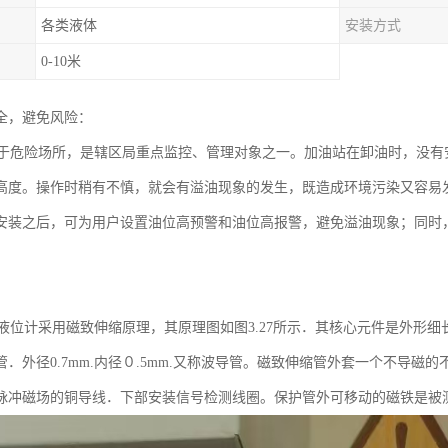
各类液体
安装方式
0-10米
全，避免风险：
危险场所，是辖区局重点监控、管理对象之一。加油站在卸油时，没有
高度。操作时稍有不慎，就会有溢油现象的发生，既造成环境污染又容易
安装之后，可为用户设置油位高预警和油位高报警，避免溢油现象；同时
位计采用磁致伸缩原理，其原理图如图3.27所示．其核心元件是外形细
管．外径0.7mm.内径０.5mm.又称波导管。磁致伸缩管外套一个不导
脉冲磁场的铜导线．下部安装信号检测线圈。保护管外可移动的磁铁是被