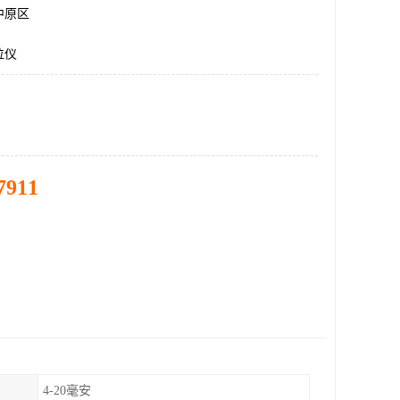
中原区
位仪
7911
4-20毫安