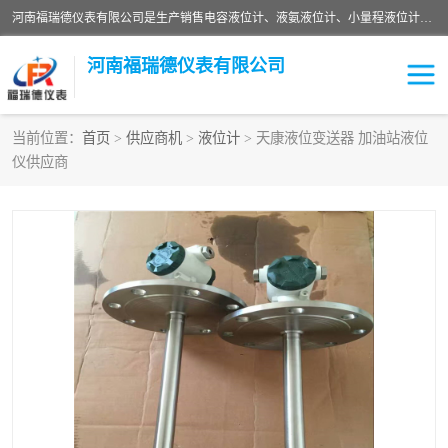
河南福瑞德仪表有限公司是生产销售电容液位计、液氨液位计、小量程液位计定制、智能锅炉水位计、液氮液位计等；并在产品开发、研制的过程中，吸取国内外仪器仪表的技术精华，建立了一支高、精、尖的科研开发队伍，使产品性能不断升级。
河南福瑞德仪表有限公司
当前位置：
首页
>
供应商机
>
液位计
> 天康液位变送器 加油站液位
仪供应商
液位计
液位传感器
压力传感器
流量传感器
智能仪表
液氮液位计
差压变送器
液位计传感器定制
液氨液位计
物位计
油量传感器
测漏仪