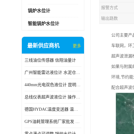
报警方式
锅炉水位计
输出路数
智能锅炉水位计
公司主要产
最新供应商机
车联网，环卫
更多
超声波泄漏
三线油位传感器 信翔油量计
如果与附属
广州智能雷达液位计 水泥仓料位
环境,节约
440mm光电双色液位计 昆明锅炉汽包用光电液位计
配合超声波
总线仪表超声波液位计 操作简单
德国HYDAC温度变送器 温度变送器工作原理 市场性价比优
GPS油耗管理系统厂家批发 CR-606 汽车油位传感器故障
零点满点可调整 锅炉水位计 太原智能锅炉汽包液位计生产厂家