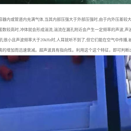
容器内或管道内充满气体,当其内部压强大于外部压强时,由于内外压差较大
诺数较高时,冲体就会形成湍流,湍流在漏孔附近会产生一定频率的声波,声
漏孔很小且声波频率大于20kHz时,人耳就听不到了,但它们能在空气中传播
离的增加而迅速衰减。超声波具有指向性。利用这个这个特征，即可判断