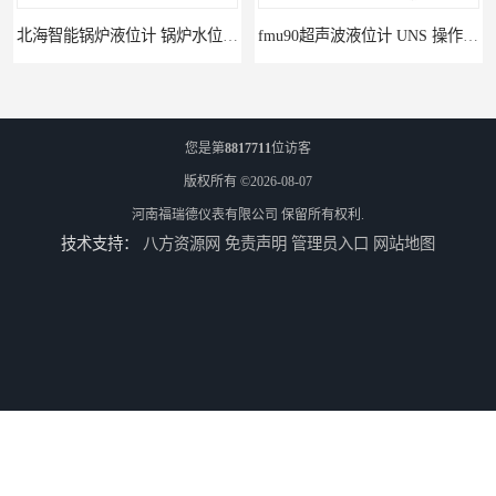
北海智能锅炉液位计 锅炉水位计厂商 自动适应自动校准
fmu90超声波液位计 UNS 操作简单
您是第
8817711
位访客
版权所有 ©2026-08-07
河南福瑞德仪表有限公司
保留所有权利.
技术支持：
八方资源网
免责声明
管理员入口
网站地图
FMP43 润滑油雷达液位计 能够提供定制服务
云南高加智能锅炉汽包液位计 窑头窑尾液位计