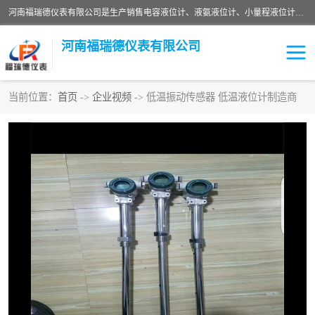
河南福瑞德仪表有限公司是生产销售电容液位计、液氨液位计、小量程液位计定制、智能锅炉水位计、液氮液位计等；并在产品开发、研制的过程中，吸取国内外仪器仪表的技术精华，建立了一支高、精、尖的科研开发队伍，使产品性能不断升级。
河南福瑞德仪表有限公司
当前位置：
首页
->
企业视频
-> 低温振动传感器 低温液位计制造商
液位计
液位传感器
压力传感器
流量传感器
智能仪表
液氮液位计
差压变送器
液位计传感器定制
液氨液位计
物位计
油量传感器
测漏仪