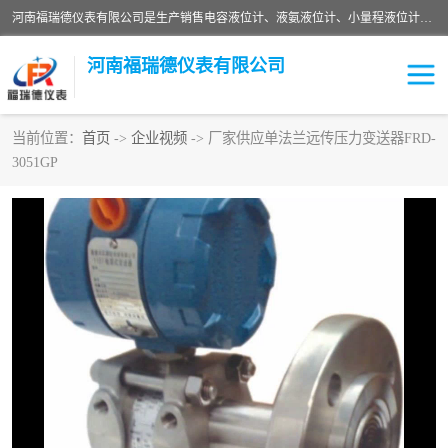
河南福瑞德仪表有限公司是生产销售电容液位计、液氨液位计、小量程液位计定制、智能锅炉水位计、液氮液位计等；并在产品开发、研制的过程中，吸取国内外仪器仪表的技术精华，建立了一支高、精、尖的科研开发队伍，使产品性能不断升级。
河南福瑞德仪表有限公司
当前位置：
首页
->
企业视频
-> 厂家供应单法兰远传压力变送器FRD-
3051GP
液位计
液位传感器
压力传感器
流量传感器
智能仪表
液氮液位计
差压变送器
液位计传感器定制
液氨液位计
物位计
油量传感器
测漏仪