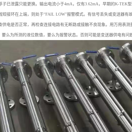
浮子已泄露只能更换。输出电流小于4mA，仅有3.62mA，早期的K-TE
短接环在上端，则处于“FAIL LOW”报警模式。有信号丢失或变送器有
查供电是否正常，再检查连接电路有无断路或接触不良现象。用万用表测量
后，要么为所测的液位数值，要么为报警状态。否则可能是变送器供电有问