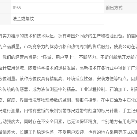
IP65
输出方式
法兰或螺纹
有实力雄厚的技术和技术队伍，拥有与国外同步的生产和检验设备。销售
的产品质量，市场竞争力的优势价格和热情周到的售后服务，使我公司在
。我们的经营宗旨是：“质量，用户至上”。不断努力、不断创新地开发新
位计应用领域：随着科学技术的迅猛发展，高新技术在各行业中得到了广
液位测量。该种液位仪具有精度高、环境适应性强、安装方便等特点。因
它传统的传感器，成为液位测量中的精品。工业过程控制、石油加工、制
度、密度、界面情况等物理参数的监测、警报与控制。在中石油及中石化
尺进行测量。用带有重锤的米制钢带卷尺或带有刻度的标尺计量，手工记
劳动强度大，同时存在不安全因素，也无法保证精度。个别地方有用电容
量偏差大，长期工作稳定性差，不受用户欢迎。也有的地方采用等压式皮