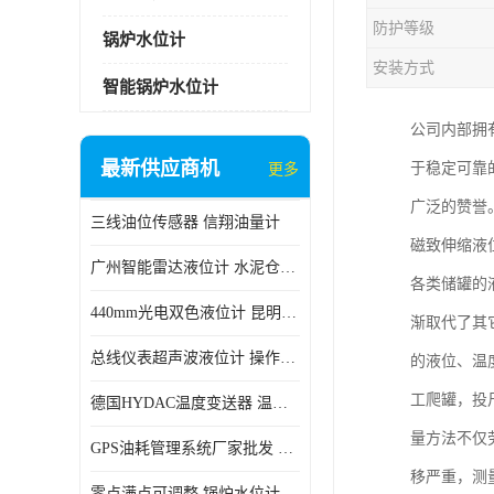
防护等级
锅炉水位计
安装方式
智能锅炉水位计
公司内部拥
最新供应商机
于稳定可靠
更多
广泛的赞誉
三线油位传感器 信翔油量计
磁致伸缩液
广州智能雷达液位计 水泥仓料位
各类储罐的
440mm光电双色液位计 昆明锅炉汽包用光电液位计
渐取代了其
总线仪表超声波液位计 操作简单
的液位、温
工爬罐，投
德国HYDAC温度变送器 温度变送器工作原理 市场性价比优
量方法不仅
GPS油耗管理系统厂家批发 CR-606 汽车油位传感器故障
移严重，测
零点满点可调整 锅炉水位计 太原智能锅炉汽包液位计生产厂家