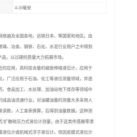
4-20毫安
网络遍及全国各地，远销日本、等国家和地区。由
玻璃、冶金、钢铁、石化、水泥行业用户之中得到
产品，以过硬的质量大力拓展市场。
泛的应用，高科技含量的磁致伸缩液位计，应用于
此，广泛应用于石油、化工等液位测量领域，并逐
药、食品加工、水处理、加油站地下库存等领域中
的成品油流通行业，对油罐油量的测量大多采用人
录读数，人工查表换算，后得到油量数据。这种测
式/扩散硅压力式液位计测量，由于这类传感器零漂
膜液位计或机械式浮子液位计。但因皮膜式液位计