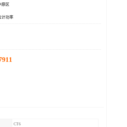
中原区
位计功率
7911
CT6