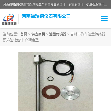
河南福瑞德仪表有限公司是生产销售电容液位计、液氨液位计、小量程液位计定制、智能锅炉水位计、液氮液位计等；并在产品开发、研制的过程中，吸取国内外仪器仪表的技术精华，建立了一支高、精、尖的科研开发队伍，使产品性能不断升级。
河南福瑞德仪表有限公司
当前位置：
首页
>
供应商机
>
油量传感器
> 吉林市汽车油量传感器
蓖麻油液位计 高精度型
液位计
液位传感器
压力传感器
流量传感器
智能仪表
液氮液位计
差压变送器
液位计传感器定制
液氨液位计
物位计
油量传感器
测漏仪