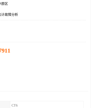
中原区
位计故障分析
7911
CT6