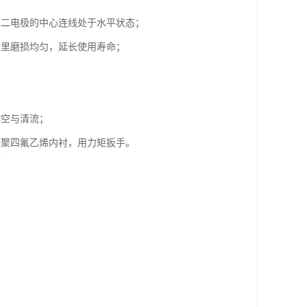
求二电极的中心连线处于水平状态；
衬里磨损均匀，延长使用寿命；
排空与清流；
坏聚四氟乙烯内衬，用力矩扳手。