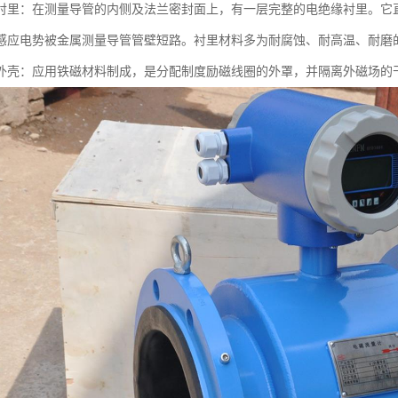
衬里：在测量导管的内侧及法兰密封面上，有一层完整的电绝缘衬里。它
感应电势被金属测量导管管壁短路。衬里材料多为耐腐蚀、耐高温、耐磨
外壳：应用铁磁材料制成，是分配制度励磁线圈的外罩，并隔离外磁场的