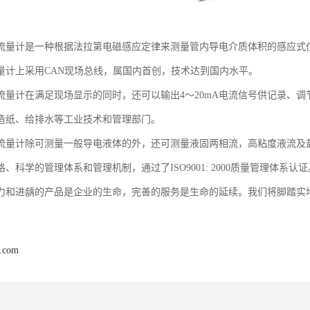
流量计是一种根据法拉第电磁感应定律来测量管内导电介质体积的感应式
量计上采用CAN现场总线，属国内首创，技术达到国内水平。
流量计在满足现场显示的同时，还可以输出4～20mA电流信号供记录、
造纸、给排水等工业技术和管理部门。
流量计除可测量一般导电液体的外，还可测量液固两相流，高粘度液流及
、科学的管理体系和管理机制，通过了ISO9001: 2000质量管理体系
力和进龋的产品是企业的生命，完善的服务是生命的延续。我们将脚踏实
r.com