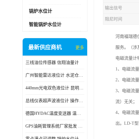
输出信号
锅炉水位计
阻尼时间
智能锅炉水位计
河南福瑞德
最新供应商机
服务。（涉
更多
电磁流量计
三线油位传感器 信翔油量计
1、电磁流
广州智能雷达液位计 水泥仓料位
2、电磁流
440mm光电双色液位计 昆明锅炉汽包用光电液位计
3、电磁流
总线仪表超声波液位计 操作简单
流）无关；
4、电磁流
德国HYDAC温度变送器 温度变送器工作原理 市场性价比优
出。LD-T
GPS油耗管理系统厂家批发 CR-606 汽车油位传感器故障
零点满点可调整 锅炉水位计 太原智能锅炉汽包液位计生产厂家