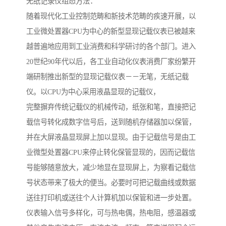
无纸记录仪组态方法：
随着现代化工业控制范畴和新技术范畴的疾速开展，以
工业微处置器CPU为中心的新型显现记载仪表已被越来
越普遍地应用到工业消费和科学研讨的各个部门。进入
20世纪90年代以后，各工业自动化仪表消费厂家纷繁开
端研制推出新型的显现记载仪表－－无笔，无纸记载
仪。以CPU为中心采用液晶显现的记载仪，
完整摒弃传统记载仪的机械传动，纸张和笔，直接把记
载信号转化成数字信号后，送到随机存储器加以保管，
并在大屏液晶显现屏上加以显现。由于记载信号是由工
业微型处置器CPU来停止转化保管显现的，因而记载信
号能够随意放大，减少地显在显现屏上，为察看记载信
号状态带来了极大的便当。必要时可把记载曲线或数据
送往打印机或送往个人计算机加以保管和进一步处置。
仪表输入信号多样化，可与热电偶，热电阻，感温器或