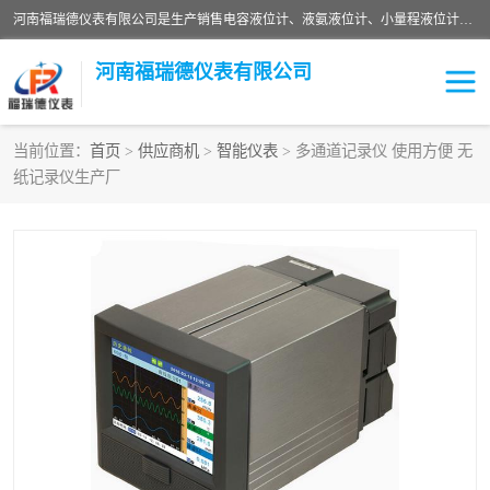
河南福瑞德仪表有限公司是生产销售电容液位计、液氨液位计、小量程液位计定制、智能锅炉水位计、液氮液位计等；并在产品开发、研制的过程中，吸取国内外仪器仪表的技术精华，建立了一支高、精、尖的科研开发队伍，使产品性能不断升级。
河南福瑞德仪表有限公司
当前位置：
首页
>
供应商机
>
智能仪表
> 多通道记录仪 使用方便 无
纸记录仪生产厂
液位计
液位传感器
压力传感器
流量传感器
智能仪表
液氮液位计
差压变送器
液位计传感器定制
液氨液位计
物位计
油量传感器
测漏仪