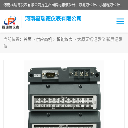
河南福瑞德仪表有限公司是生产销售电容液位计、液氨液位计、小量程液位计定制、智能锅炉水位计、液氮液位计等；并在产品开发、研制的过程中，吸取国内外仪器仪表的技术精华，建立了一支高、精、尖的科研开发队伍，使产品性能不断升级。
河南福瑞德仪表有限公司
当前位置：
首页
>
供应商机
>
智能仪表
> 太原无纸记录仪 彩屏记录
仪
液位计
液位传感器
压力传感器
流量传感器
智能仪表
液氮液位计
差压变送器
液位计传感器定制
液氨液位计
物位计
油量传感器
测漏仪