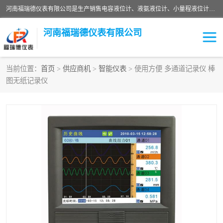
河南福瑞德仪表有限公司是生产销售电容液位计、液氨液位计、小量程液位计定制、智能锅炉水位计、液氮液位计等；并在产品开发、研制的过程中，吸取国内外仪器仪表的技术精华，建立了一支高、精、尖的科研开发队伍，使产品性能不断升级。
河南福瑞德仪表有限公司
当前位置：
首页
>
供应商机
>
智能仪表
> 使用方便 多通道记录仪 棒
图无纸记录仪
液位计
液位传感器
压力传感器
流量传感器
智能仪表
液氮液位计
差压变送器
液位计传感器定制
液氨液位计
物位计
油量传感器
测漏仪