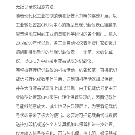
无纸记录仪组态方法：
随着现代化工业控制范畴和新技术范畴的疾速开展，以
工业微处置器CPU为中心的新型显现记载仪表已被越来
越普遍地应用到工业消费和科学研讨的各个部门。进入
20世纪90年代以后，各工业自动化仪表消费厂家纷繁开
端研制推出新型的显现记载仪表－－无笔，无纸记载
仪。以CPU为中心采用液晶显现的记载仪，
完整摒弃传统记载仪的机械传动，纸张和笔，直接把记
载信号转化成数字信号后，送到随机存储器加以保管，
并在大屏液晶显现屏上加以显现。由于记载信号是由工
业微型处置器CPU来停止转化保管显现的，因而记载信
号能够随意放大，减少地显在显现屏上，为察看记载信
号状态带来了极大的便当。必要时可把记载曲线或数据
送往打印机或送往个人计算机加以保管和进一步处置。
仪表输入信号多样化，可与热电偶，热电阻，感温器或