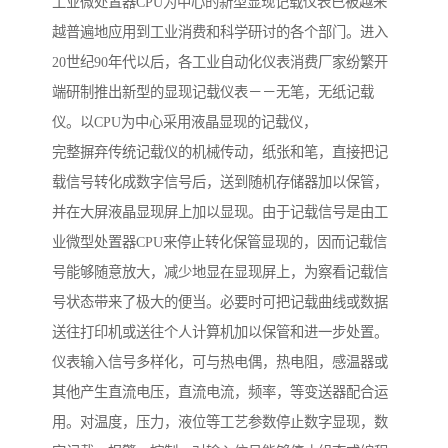
工业微处置器CPU为中心的新型显现记载仪表已被越来
越普遍地应用到工业消费和科学研讨的各个部门。进入
20世纪90年代以后，各工业自动化仪表消费厂家纷繁开
端研制推出新型的显现记载仪表－－无笔，无纸记载
仪。以CPU为中心采用液晶显现的记载仪，
完整摒弃传统记载仪的机械传动，纸张和笔，直接把记
载信号转化成数字信号后，送到随机存储器加以保管，
并在大屏液晶显现屏上加以显现。由于记载信号是由工
业微型处置器CPU来停止转化保管显现的，因而记载信
号能够随意放大，减少地显在显现屏上，为察看记载信
号状态带来了极大的便当。必要时可把记载曲线或数据
送往打印机或送往个人计算机加以保管和进一步处置。
仪表输入信号多样化，可与热电偶，热电阻，感温器或
其他产生直流电压，直流电流，频率，等变送器配合运
用。对温度，压力，液位等工艺参数停止数字显现，数