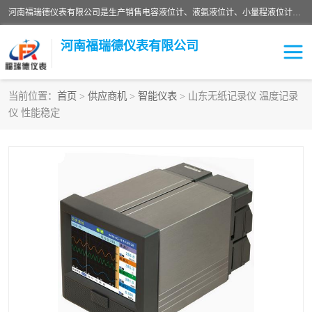
河南福瑞德仪表有限公司是生产销售电容液位计、液氨液位计、小量程液位计定制、智能锅炉水位计、液氮液位计等；并在产品开发、研制的过程中，吸取国内外仪器仪表的技术精华，建立了一支高、精、尖的科研开发队伍，使产品性能不断升级。
河南福瑞德仪表有限公司
当前位置：
首页
>
供应商机
>
智能仪表
> 山东无纸记录仪 温度记录
仪 性能稳定
液位计
液位传感器
压力传感器
流量传感器
智能仪表
液氮液位计
差压变送器
液位计传感器定制
液氨液位计
物位计
油量传感器
测漏仪