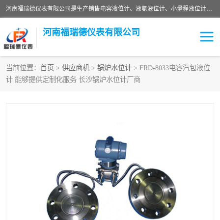
河南福瑞德仪表有限公司是生产销售电容液位计、液氨液位计、小量程液位计定制、智能锅炉水位计、液氮液位计等；并在产品开发、研制的过程中，吸取国内外仪器仪表的技术精华，建立了一支高、精、尖的科研开发队伍，使产品性能不断升级。
河南福瑞德仪表有限公司
当前位置：
首页
>
供应商机
>
锅炉水位计
> FRD-8033电容汽包液位
计 能够提供定制化服务 长沙锅炉水位计厂商
液位计
液位传感器
压力传感器
流量传感器
智能仪表
液氮液位计
差压变送器
液位计传感器定制
液氨液位计
物位计
油量传感器
测漏仪