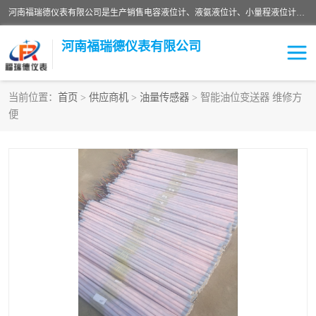
河南福瑞德仪表有限公司是生产销售电容液位计、液氨液位计、小量程液位计定制、智能锅炉水位计、液氮液位计等；并在产品开发、研制的过程中，吸取国内外仪器仪表的技术精华，建立了一支高、精、尖的科研开发队伍，使产品性能不断升级。
河南福瑞德仪表有限公司
当前位置：
首页
>
供应商机
>
油量传感器
> 智能油位变送器 维修方
便
液位计
液位传感器
压力传感器
流量传感器
智能仪表
液氮液位计
差压变送器
液位计传感器定制
液氨液位计
物位计
油量传感器
测漏仪