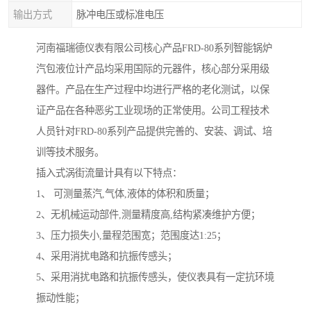
输出方式
脉冲电压或标准电压
河南福瑞德仪表有限公司核心产品FRD-80系列智能锅炉
汽包液位计产品均采用国际的元器件，核心部分采用级
器件。产品在生产过程中均进行严格的老化测试，以保
证产品在各种恶劣工业现场的正常使用。公司工程技术
人员针对FRD-80系列产品提供完善的、安装、调试、培
训等技术服务。
插入式涡街流量计具有以下特点：
1、 可测量蒸汽,气体,液体的体积和质量；
2、无机械运动部件,测量精度高,结构紧凑维护方便；
3、压力损失小,量程范围宽；范围度达1:25；
4、采用消扰电路和抗振传感头；
5、采用消扰电路和抗振传感头，使仪表具有一定抗环境
振动性能；