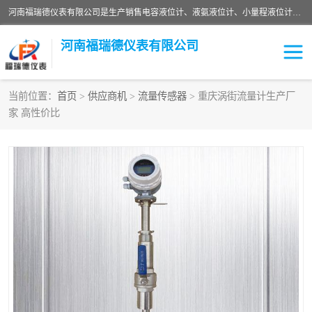
河南福瑞德仪表有限公司是生产销售电容液位计、液氨液位计、小量程液位计定制、智能锅炉水位计、液氮液位计等；并在产品开发、研制的过程中，吸取国内外仪器仪表的技术精华，建立了一支高、精、尖的科研开发队伍，使产品性能不断升级。
河南福瑞德仪表有限公司
当前位置：
首页
>
供应商机
>
流量传感器
> 重庆涡街流量计生产厂
家 高性价比
液位计
液位传感器
压力传感器
流量传感器
智能仪表
液氮液位计
差压变送器
液位计传感器定制
液氨液位计
物位计
油量传感器
测漏仪