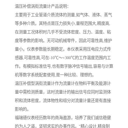
温压补偿涡街流量计产品说明：
主要用于工业管道介质流体的测量,如气体、液体、蒸气
等多种介质。其特点是压力损失小,量程范围大,精度高,
在测量工况体积时几乎不受流体密度、压力、温度、粘
度等参数的影响。无可动机械零件，因此可靠性高,维护
量小。仪表参数能长期稳定。本仪表采用压电应力式传
感器,可靠性高,可在-10℃～+300℃的工作温度范围内工
作。有模拟标准信号,也有数字脉冲信号输出,容易与计算
机等数字系统配套使用,是一种比较、理想的。
温压补偿型涡街流量计作为流量计在物料平衡及能源计
量中需检测质量，这时流量计的输出信号应同时监测体
积和流体密度，流体物性和组分对流量计量还是有直接
影响的。
福瑞德仪表经历数年的商海遨游，培养了我们诚信稳健
的为人之道，坚韧求实的办事作风。“精心设计,精良制