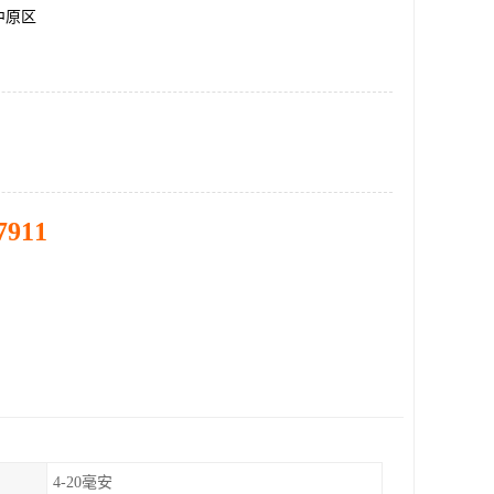
中原区
7911
4-20毫安