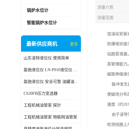
测量介质
锅炉水位计
测量范围
智能锅炉水位计
加油站安装
最新供应商机
防爆电铃提
更多
站跑冒滴漏
山东凌特液位仪 使用简单
高管理能力
盈驰液位仪 LN-P910液位仪 安全可靠
磁致伸缩液
盈驰液位仪 安全可靠 油罐油位检测
脉冲发生器
CS20FB压力变送器
使磁场分布
速度（约28
工程机械油管家 探针
由于波导管
工程机械油管家 物联网油管家
检测线圈上
高精度液氨液位计就选福瑞德仪表