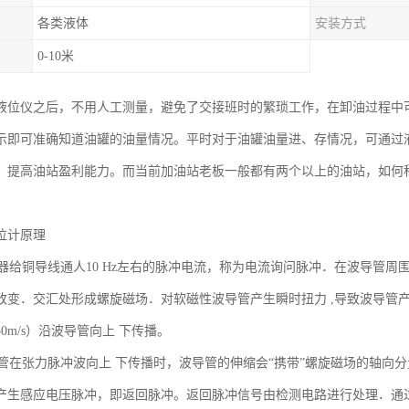
各类液体
安装方式
0-10米
液位仪之后，不用人工测量，避免了交接班时的繁琐工作，在卸油过程中
示即可准确知道油罐的油量情况。平时对于油罐油量进、存情况，可通过
，提高油站盈利能力。而当前加油站老板一般都有两个以上的油站，如何
。
位计原理
给铜导线通人10 Hz左右的脉冲电流，称为电流询问脉冲．在波导管周
改变．交汇处形成螺旋磁场．对软磁性波导管产生瞬时扭力 ,导致波导管
30m/s）沿波导管向上 下传播。
在张力脉冲波向上 下传播时，波导管的伸缩会“携带”螺旋磁场的轴向
产生感应电压脉冲，即返回脉冲。返回脉冲信号由检测电路进行处理．通