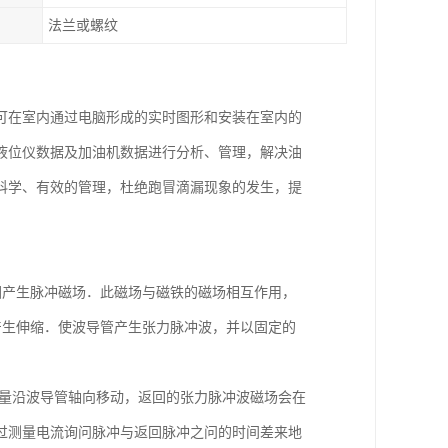
法兰或螺纹
可在室内通过电脑形成的实时图形和安装在室内的
液位仪数据及加油机数据进行分析、管理，解决油
科学、有效的管理，杜绝跑冒滴漏现象的发生，提
围产生脉冲磁场．此磁场与磁铁的磁场相互作用，
产生伸缩．使波导管产生张力脉冲波，并以固定的
分量沿波导管轴向移动，返回的张力脉冲波磁场会在
过测量电流询问脉冲与返回脉冲之问的时间差来地