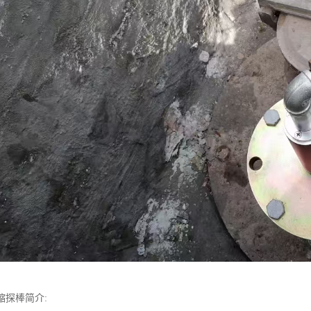
缩探棒简介: