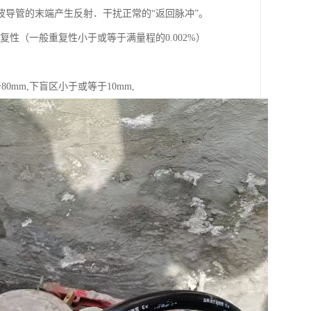
导管的末端产生反射．干扰正常的“返回脉冲”。
性（一般重复性小于或等于满量程的0.002%）
m,下盲区小于或等于10mm,