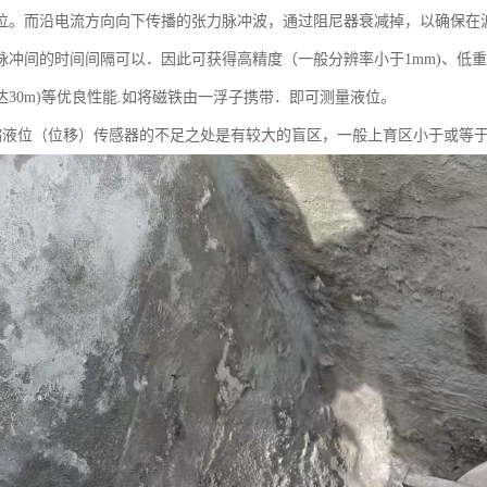
位。而沿电流方向向下传播的张力脉冲波，通过阻尼器衰减掉，以确保在波
脉冲间的时间间隔可以．因此可获得高精度（一般分辨率小于1mm)、低重复
达30m)等优良性能.如将磁铁由一浮子携带．即可测量液位。
位（位移）传感器的不足之处是有较大的盲区，一般上育区小于或等于80m