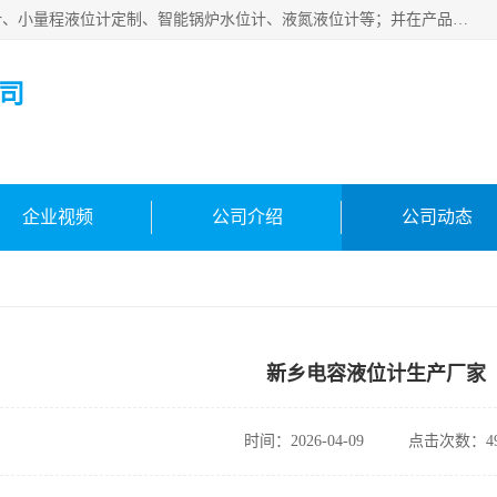
河南福瑞德仪表有限公司是生产销售电容液位计、液氨液位计、小量程液位计定制、智能锅炉水位计、液氮液位计等；并在产品开发、研制的过程中，吸取国内外仪器仪表的技术精华，建立了一支高、精、尖的科研开发队伍，使产品性能不断升级。
司
企业视频
公司介绍
公司动态
新乡电容液位计生产厂家
时间：2026-04-09
点击次数：49