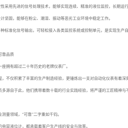
稳定性采用先进的信号处理技术，能够实现连续、精准的液位监控，长期运
高设计坚固，能够在粉尘、潮湿、振动等恶劣工业环境中稳定工作。
持多种标准化信号输出，可轻松接入各类监控系统或控制单元，是实现生产
可靠品质
一座拥有超过二十年历史的老牌仪表厂。
程，不仅积累了丰富的生产制造经验，更锤炼出一支对自动化仪表有着深
员多源自于此，他们携带着数十载的行业实践经验，将严谨的工匠精神与
业测量领域，“可靠”二字重如千钧。
的电容液位计，都承载着客户生产线的安全与效率。