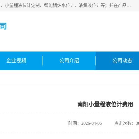
河南福瑞德仪表有限公司是生产销售电容液位计、液氨液位计、小量程液位计定制、智能锅炉水位计、液氮液位计等；并在产品开发、研制的过程中，吸取国内外仪器仪表的技术精华，建立了一支高、精、尖的科研开发队伍，使产品性能不断升级。
司
企业视频
公司介绍
公司动态
南阳小量程液位计费用
时间：2026-04-06
点击次数：38